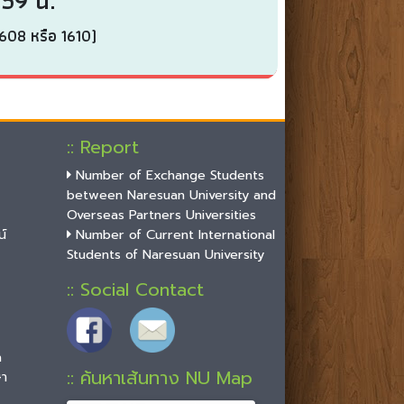
:59 น.
1608 หรือ 1610)
:: Report
Number of Exchange Students
between Naresuan University and
Overseas Partners Universities
์
Number of Current International
Students of Naresuan University
:: Social Contact
n
:: ค้นหาเส้นทาง NU Map
ษา