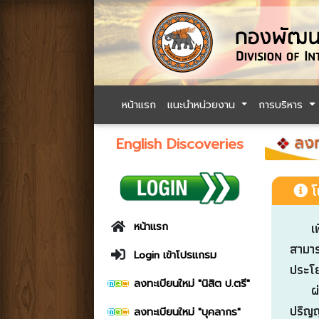
หน้าแรก
แนะนำหน่วยงาน
การบริหาร
English Discoveries
โ
เพื่อ
หน้าแรก
สามาร
Login เข้าโปรแกรม
ประโย
ลงทะเบียนใหม่ "นิสิต ป.ตรี"
ผ่
ปริญญ
ลงทะเบียนใหม่ "บุคลากร"