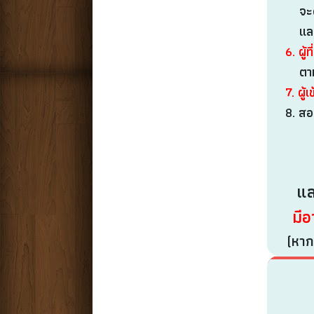
จะดำเ
และถื
6. ผู้ที
ตามกำ
7. ผู
8. สอบ
แล
มีอ
(หาก