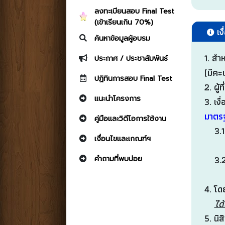
ลงทะเบียนสอบ Final Test
(เข้าเรียนเกิน 70%)
เง
ค้นหาข้อมูลผู้อบรม
1. สำห
ประกาศ / ประชาสัมพันธ์
(มีค
ปฏิทินการสอบ Final Test
2. ผู
แนะนำโครงการ
3. เง
มาตรฐ
คู่มือและวิดีโอการใช้งาน
3.1 เ
เงื่อนไขและเกณฑ์ฯ
จึ
3.2 ส
คำถามที่พบบ่อย
(สถาน
4. โด
ได
5. นิส