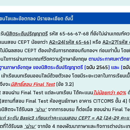
ื่อนไขและข้อตกลง มีรายละเอียด ดังนี้
รับ
นิสิตระดับปริญญาตรี
รหัส 65-66-67-68 ที่ยังไม่ผ่านเกณฑ์ค
ะแนนสอบ CEPT น้อยกว่า
A2=24(รหัส 65-66)
หรือ
A2=27(รหัส 
้ที่ไม่มีผลสอบ CEPT ต้องเข้ารับการทดสอบกับกองฯ ก่อนเท่านั้น โด
ื่อนไขการผ่านการเกณฑ์วัดความรู้ภาษาอังกฤษ
ตามประกาศมหาวิทยา
านภาษาอังกฤษ ของนิสิตระดับปริญญาตรี (
ฉบับ 2565
) และ (
ฉบั
ข้าเรียนบทเรียนออนไลน์ด้วยตัวเอง โดยมีระยะเวลาในการเรียนเน
งจะ
มีสิทธิ์สอบ Final Test
(ข้อ 3.2)
อบผ่าน Final Test แต่ละบทเรียน ได้คะแนน
ไม่น้อยกว่า 60%
ด
ที่สอบ Final Test ห้องศูนย์ภาษา อาคาร CITCOMS ชั้น 4) จ
ยนิสิตจะได้รับผล
"ผ่าน"
จากการอบรม ก็ต่อเมื่อ สอบผ่าน Final Te
้แก่ ระดับ Basic3 เทียบเท่าคะแนนสอบ CEPT = A2 (24-29 คะแ
ิตที่ได้รับผล
"ผ่าน"
จากข้อ 4 กองพัฒนาภาษาและกิจการต่างประเ