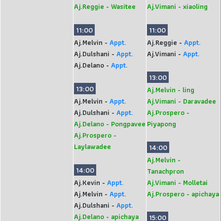
Aj.Reggie - Wasitee
Aj.Vimani - xiaoling
11:00
11:00
Aj.Melvin -
Appt.
Aj.Reggie -
Appt.
Aj.Dulshani -
Appt.
Aj.Vimani -
Appt.
Aj.Delano -
Appt.
13:00
13:00
Aj.Melvin - ling
Aj.Melvin -
Appt.
Aj.Vimani - Daravadee
Aj.Dulshani -
Appt.
Aj.Prospero -
Aj.Delano - Pongpavee
Piyapong
Aj.Prospero -
Laylawadee
14:00
Aj.Melvin -
14:00
Tanachpron
Aj.Kevin -
Appt.
Aj.Vimani - Molletai
Aj.Melvin -
Appt.
Aj.Prospero - apichaya
Aj.Dulshani -
Appt.
Aj.Delano - apichaya
15:00