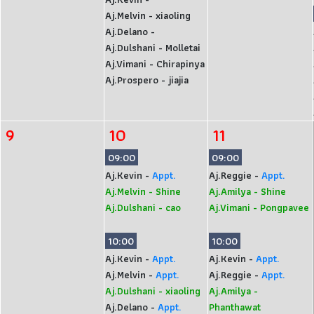
Aj.Melvin - xiaoling
Aj.Delano -
Aj.Dulshani - Molletai
Aj.Vimani - Chirapinya
Aj.Prospero - jiajia
9
10
11
09:00
09:00
Aj.Kevin -
Appt.
Aj.Reggie -
Appt.
Aj.Melvin - Shine
Aj.Amilya - Shine
Aj.Dulshani - cao
Aj.Vimani - Pongpavee
10:00
10:00
Aj.Kevin -
Appt.
Aj.Kevin -
Appt.
Aj.Melvin -
Appt.
Aj.Reggie -
Appt.
Aj.Dulshani - xiaoling
Aj.Amilya -
Aj.Delano -
Appt.
Phanthawat