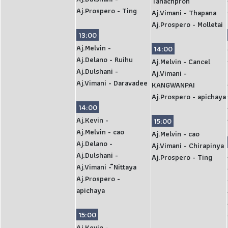
Tanachpron
Aj.Prospero - Ting
Aj.Vimani - Thapana
Aj.Prospero - Molletai
13:00
Aj.Melvin -
14:00
Aj.Delano - Ruihu
Aj.Melvin - Cancel
Aj.Dulshani -
Aj.Vimani -
Aj.Vimani - Daravadee
KANGWANPAI
Aj.Prospero - apichaya
14:00
Aj.Kevin -
15:00
Aj.Melvin - cao
Aj.Melvin - cao
Aj.Delano -
Aj.Vimani - Chirapinya
Aj.Dulshani -
Aj.Prospero - Ting
Aj.Vimani - ืNittaya
Aj.Prospero -
apichaya
15:00
Aj.Kevin -