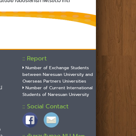
ไปอย่างมีประสิทธิภาพไร้ขีดจำกัด
:: Report
Number of Exchange Students
between Naresuan University and
Overseas Partners Universities
์
Number of Current International
Students of Naresuan University
:: Social Contact
n
ษา