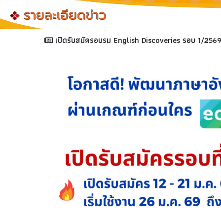
เปิดรับสมัครอบรม English Discoveries รอบ 1/2569 น