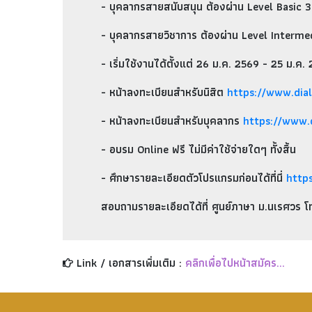
- บุคลากรสายสนับสนุน ต้องผ่าน Level Basic 
- บุคลากรสายวิชาการ ต้องผ่าน Level Interm
- เริ่มใช้งานได้ตั้งแต่ 26 ม.ค. 2569 - 25 ม.ค.
- หน้าลงทะเบียนสำหรับนิสิต
https://www.dial
- หน้าลงทะเบียนสำหรับบุคลากร
https://www.d
- อบรม Online ฟรี ไม่มีค่าใช้จ่ายใดๆ ทั้งสิ้น
- ศึกษารายละเอียดตัวโปรแกรมก่อนได้ที่นี่
http
สอบถามรายละเอียดได้ที่ ศูนย์ภาษา ม.นเรศวร โ
Link / เอกสารเพิ่มเติม :
คลิกเพื่อไปหน้าสมัคร...