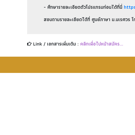
- ศึกษารายละเอียดตัวโปรแกรมก่อนได้ที่นี่
http
สอบถามรายละเอียดได้ที่ ศูนย์ภาษา ม.นเรศวร โ
Link / เอกสารเพิ่มเติม :
คลิกเพื่อไปหน้าสมัคร...